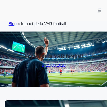
Skip
to
content
Blog
»
Impact de la VAR football
Impact de la VAR football
25.06.2026