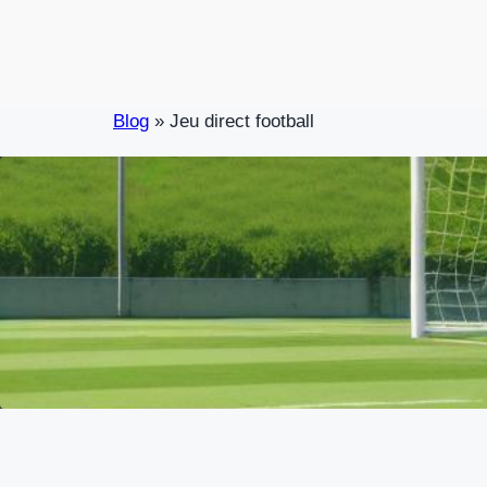
Skip
to
content
Blog
»
Jeu direct football