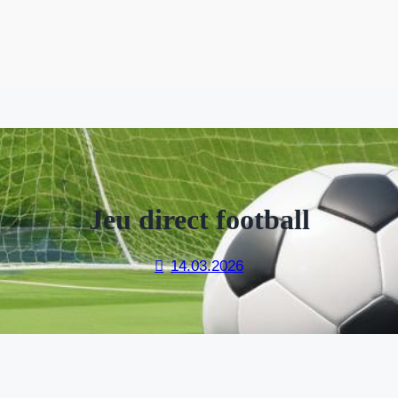
Jeu direct football
14.03.2026