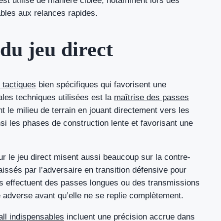
 est utilisé de manière ciblée, notamment lors des
bles aux relances rapides.
du jeu direct
 tactiques
bien spécifiques qui favorisent une
ales techniques utilisées est la
maîtrise des passes
le milieu de terrain en jouant directement vers les
si les phases de construction lente et favorisant une
r le jeu direct misent aussi beaucoup sur la contre-
aissés par l’adversaire en transition défensive pour
urs effectuent des passes longues ou des transmissions
e adverse avant qu’elle ne se replie complètement.
all indispensables
incluent une précision accrue dans