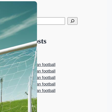
Search
S
e
a
Latest Posts
r
c
h
Bloc médian football
Bloc médian football
Bloc médian football
Bloc médian football
Bloc médian football