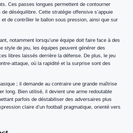
uants. Ces passes longues permettent de contourner
 de déséquilibre. Cette stratégie offensive s’appuie
t de contrôler le ballon sous pression, ainsi que sur
tant, notamment lorsqu’une équipe doit faire face à des
e style de jeu, les équipes peuvent générer des
s libres laissés derrière la défense. De plus, le jeu
ntre-attaque, où la rapidité et la surprise sont des
basique ; il demande au contraire une grande maîtrise
r long. Bien utilisé, il devient une arme redoutable
ttant parfois de déstabiliser des adversaires plus
xpression claire d’un football pragmatique, orienté vers
ect