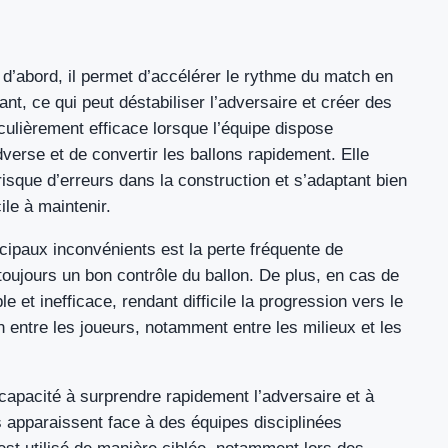
 d’abord, il permet d’accélérer le rythme du match en
nt, ce qui peut déstabiliser l’adversaire et créer des
iculièrement efficace lorsque l’équipe dispose
verse et de convertir les ballons rapidement. Elle
 risque d’erreurs dans la construction et s’adaptant bien
ile à maintenir.
ncipaux inconvénients est la perte fréquente de
oujours un bon contrôle du ballon. De plus, en cas de
e et inefficace, rendant difficile la progression vers le
 entre les joueurs, notamment entre les milieux et les
capacité à surprendre rapidement l’adversaire et à
 apparaissent face à des équipes disciplinées