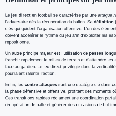
Le
jeu direct
en football se caractérise par une
attaque r
l’adversaire dès la récupération du ballon. Sa
définition 
clés qui guident l’organisation offensive. L’un des élémen
doivent accélérer le rythme du jeu afin d’exploiter les e
repositionne.
Un autre principe majeur est l’utilisation de
passes long
franchir rapidement le milieu de terrain et d’atteindre le
face au gardien. Le jeu direct privilégie donc la verticalit
pourraient ralentir l’action.
Enfin, les
contre-attaques
sont une stratégie clé dans ce 
la phase défensive et offensive, profitant des moments o
Ces transitions rapides réclament une coordination parfait
récupération de balle et générer des occasions de but i