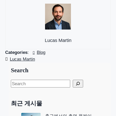
Lucas Martin
Categories
:
Blog
Lucas Martin
Search
S
e
a
최근 게시물
r
c