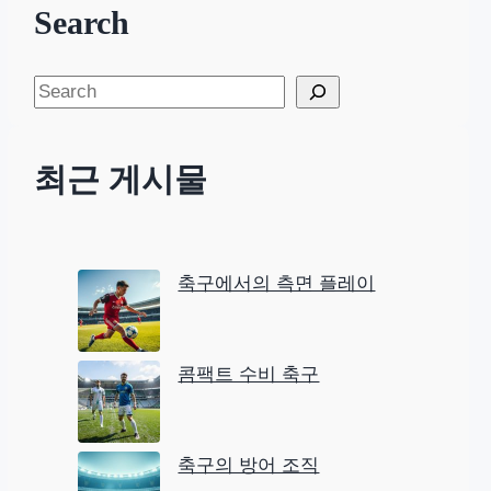
Search
S
e
a
최근 게시물
r
c
h
축구에서의 측면 플레이
콤팩트 수비 축구
축구의 방어 조직