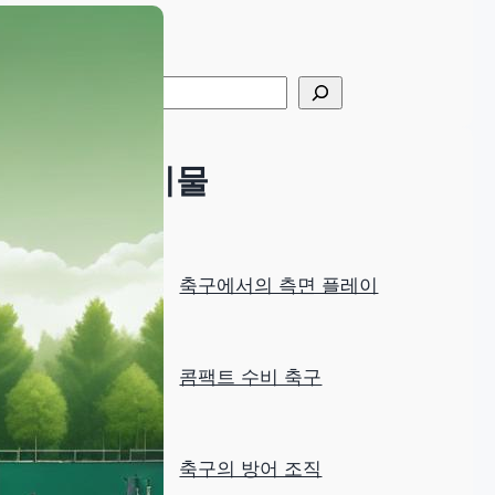
Search
S
e
a
최근 게시물
r
c
h
축구에서의 측면 플레이
콤팩트 수비 축구
축구의 방어 조직