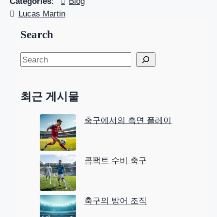
Categories
:
Blog
Lucas Martin
Search
S
e
a
최근 게시물
r
c
축구에서의 측면 플레이
h
콤팩트 수비 축구
축구의 방어 조직