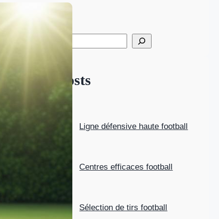
Search
S
e
a
Latest Posts
r
c
h
Ligne défensive haute football
Centres efficaces football
Sélection de tirs football