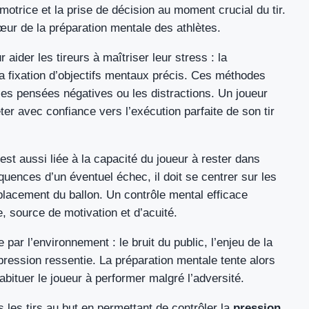
motrice et la prise de décision au moment crucial du tir.
œur de la préparation mentale des athlètes.
 aider les tireurs à maîtriser leur stress : la
 la fixation d’objectifs mentaux précis. Ces méthodes
 les pensées négatives ou les distractions. Un joueur
er avec confiance vers l’exécution parfaite de son tir
est aussi liée à la capacité du joueur à rester dans
équences d’un éventuel échec, il doit se centrer sur les
 placement du ballon. Un contrôle mental efficace
, source de motivation et d’acuité.
ar l’environnement : le bruit du public, l’enjeu de la
pression ressentie. La préparation mentale tente alors
bituer le joueur à performer malgré l’adversité.
 les tirs au but en permettant de contrôler la
pression