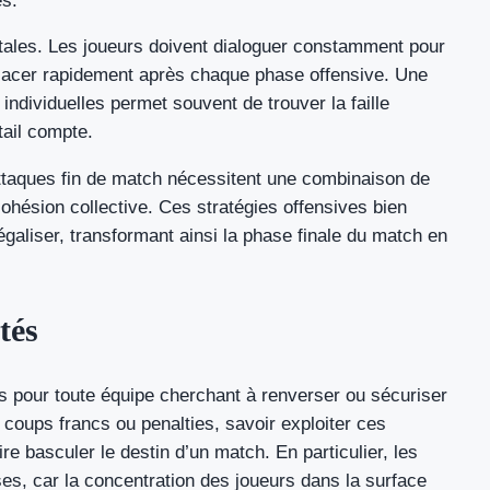
es.
itales. Les joueurs doivent dialoguer constamment pour
placer rapidement après chaque phase offensive. Une
 individuelles permet souvent de trouver la faille
tail compte.
ttaques fin de match nécessitent une combinaison de
cohésion collective. Ces stratégies offensives bien
galiser, transformant ainsi la phase finale du match en
tés
 pour toute équipe cherchant à renverser ou sécuriser
 coups francs ou penalties, savoir exploiter ces
ire basculer le destin d’un match. En particulier, les
es, car la concentration des joueurs dans la surface