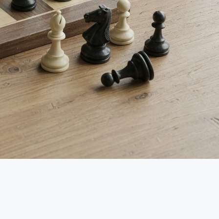
Sélection de tirs football
Expected goals football