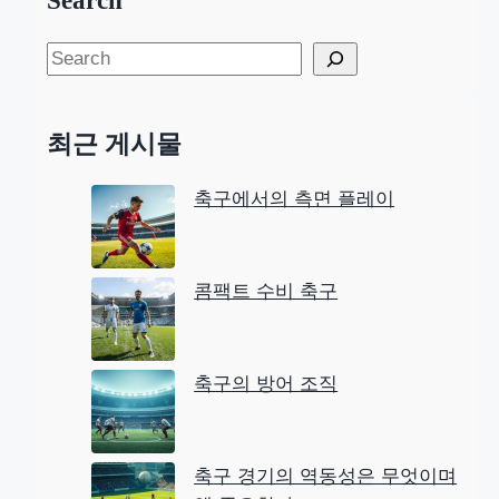
Search
S
e
a
최근 게시물
r
c
축구에서의 측면 플레이
h
콤팩트 수비 축구
축구의 방어 조직
축구 경기의 역동성은 무엇이며